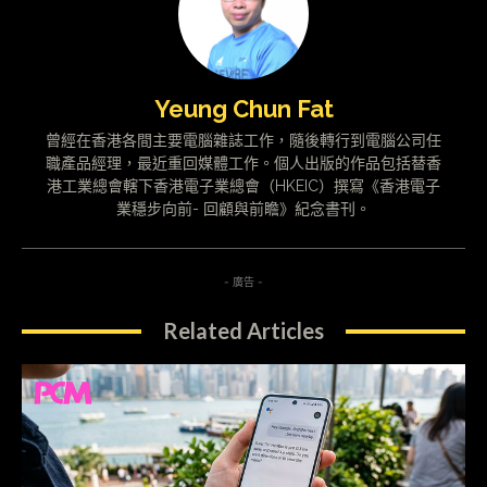
Yeung Chun Fat
曾經在香港各間主要電腦雜誌工作，隨後轉行到電腦公司任
職產品經理，最近重回媒體工作。個人出版的作品包括替香
港工業總會轄下香港電子業總會（HKEIC）撰寫《香港電子
業穩步向前- 回顧與前瞻》紀念書刊。
- 廣告 -
Related Articles