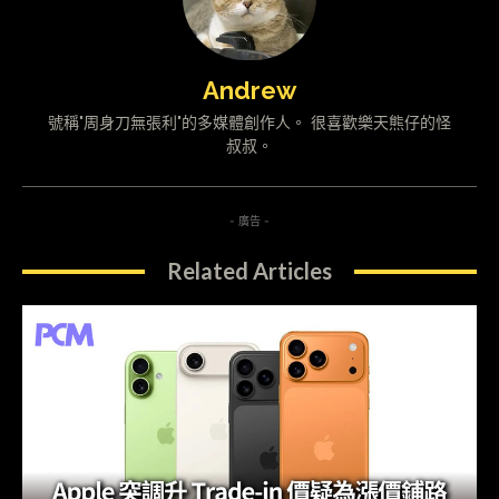
Andrew
號稱"周身刀無張利"的多媒體創作人。 很喜歡樂天熊仔的怪
叔叔。
- 廣告 -
Related Articles