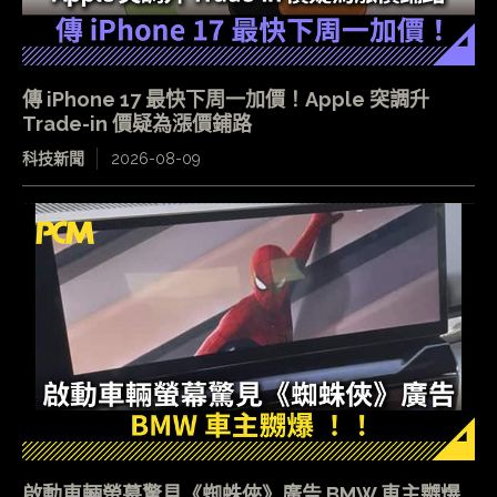
傳 iPhone 17 最快下周一加價！Apple 突調升
Trade-in 價疑為漲價鋪路
科技新聞
2026-08-09
啟動車輛螢幕驚見《蜘蛛俠》廣告 BMW 車主嬲爆