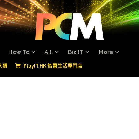
How To
A.I.
Biz.IT
More
專大獎
PlayIT.HK 智慧生活專門店