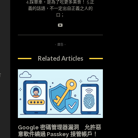
4.踩單車，是為了吃更多美食！ 5.正
義的話語，不一定出自正義之人的
口；
- 廣告 -
Related Articles
方
Google 密碼管理器漏洞 允許惡
意軟件繞過 Passkey 接管帳戶！