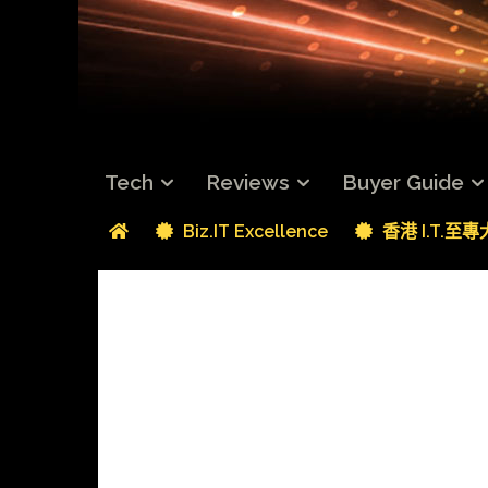
Tech
Reviews
Buyer Guide
Biz.IT Excellence
香港 I.T.至