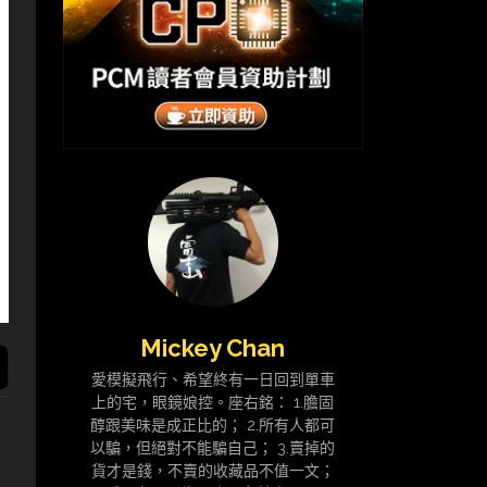
Mickey Chan
愛模擬飛行、希望終有一日回到單車
上的宅，眼鏡娘控。座右銘： 1.膽固
醇跟美味是成正比的； 2.所有人都可
以騙，但絕對不能騙自己； 3.賣掉的
貨才是錢，不賣的收藏品不值一文；