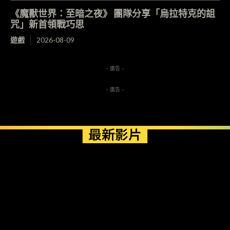
《魔獸世界：至暗之夜》 團隊分享「烏拉特克的詛
咒」新首領戰巧思
遊戲
2026-08-09
- 廣告 -
- 廣告 -
最新影片