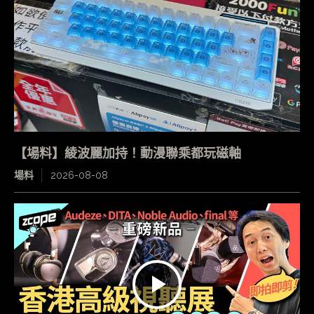
【場料】綾波麗加持！動漫聯乘都玩磁軸
場料
2026-08-08