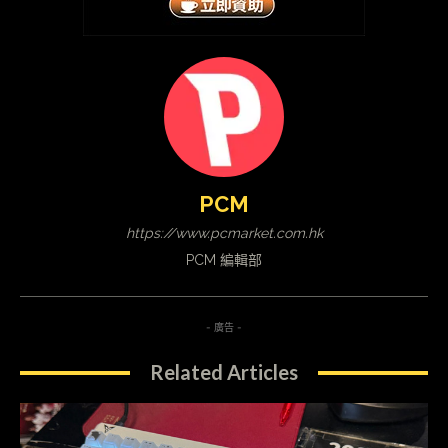
PCM
https://www.pcmarket.com.hk
PCM 編輯部
- 廣告 -
Related Articles