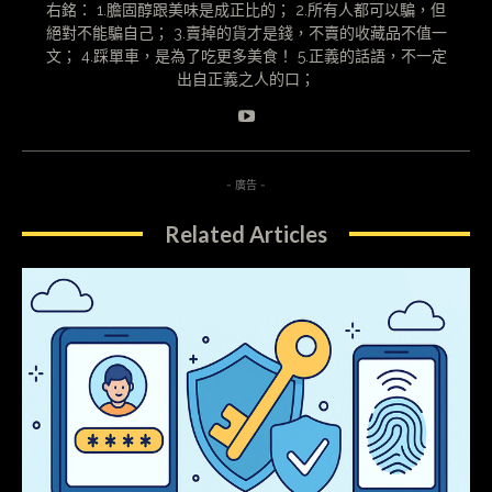
右銘： 1.膽固醇跟美味是成正比的； 2.所有人都可以騙，但
絕對不能騙自己； 3.賣掉的貨才是錢，不賣的收藏品不值一
文； 4.踩單車，是為了吃更多美食！ 5.正義的話語，不一定
出自正義之人的口；
- 廣告 -
Related Articles