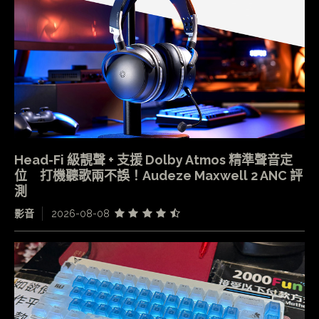
Head-Fi 級靚聲 + 支援 Dolby Atmos 精準聲音定
位 打機聽歌兩不誤！Audeze Maxwell 2 ANC 評
測
影音
2026-08-08