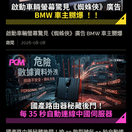
啟動車輛螢幕驚見《蜘蛛俠》廣告 BMW 車主嬲爆
趣聞
2026-08-08