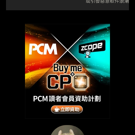
或引發惡意軟件浪潮