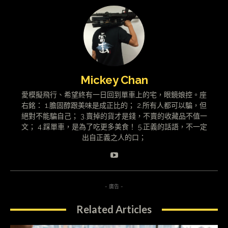
Mickey Chan
愛模擬飛行、希望終有一日回到單車上的宅，眼鏡娘控。座
右銘： 1.膽固醇跟美味是成正比的； 2.所有人都可以騙，但
絕對不能騙自己； 3.賣掉的貨才是錢，不賣的收藏品不值一
文； 4.踩單車，是為了吃更多美食！ 5.正義的話語，不一定
出自正義之人的口；
- 廣告 -
Related Articles