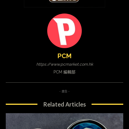
PCM
https://www.pcmarket.com.hk
PCM 編輯部
- 廣告 -
Related Articles