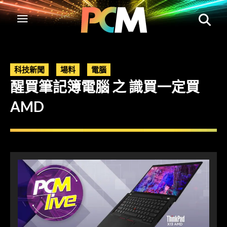
科技新聞
場料
電腦
醒買筆記簿電腦 之 識買一定買
AMD