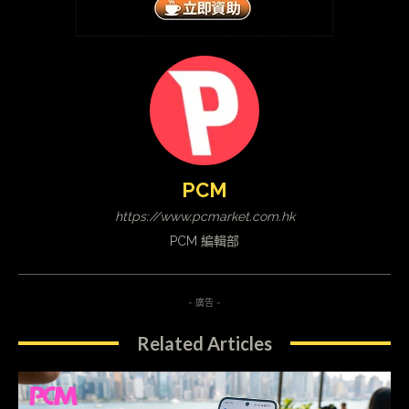
PCM
https://www.pcmarket.com.hk
PCM 編輯部
- 廣告 -
Related Articles