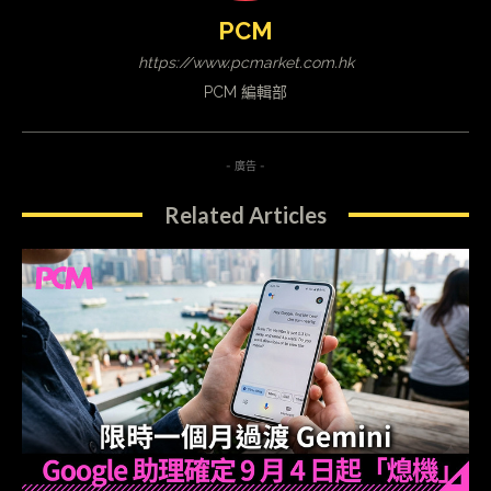
PCM
https://www.pcmarket.com.hk
PCM 編輯部
- 廣告 -
Related Articles