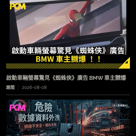
啟動車輛螢幕驚見《蜘蛛俠》廣告 BMW 車主嬲爆
趣聞
2026-08-08