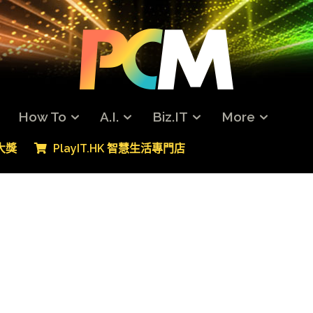
How To
A.I.
Biz.IT
More
專大獎
PlayIT.HK 智慧生活專門店