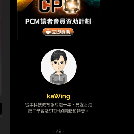
kaWing
從事科技教育報導逾十年，見證香港
電子學習及STEM的興起和轉變。
- 廣告 -