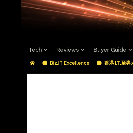
Tech
Reviews
Buyer Guide
Biz.IT Excellence
香港 I.T.至