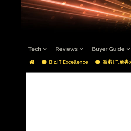
Tech
Reviews
Buyer Guide
Biz.IT Excellence
香港 I.T.至