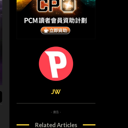
JW
- 廣告 -
Related Articles