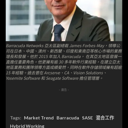
Barracuda Networks 亞太區副總裁 James Forbes-May，領導公
司在日本、中國、澳州、新西蘭、印度和東南亞等核心市場的業務
增長和發展。他於 2015 年加入 Barracuda， 在其亞太地區發展一
直擔任重要角色。他更擁有逾 30 多年軟件行業經驗，在建立亞太
地區業務和團隊領導方面成績斐然，同時在軟件存儲領域擁有超逾
15 年經驗。過去曾在 Arcserve、CA、Vision Solutions、
Yosemite Software 和 Seagate Software 擔任管理層。
- 廣告 -
Tags:
Market Trend
Barracuda
SASE
混合工作
Hybrid Working