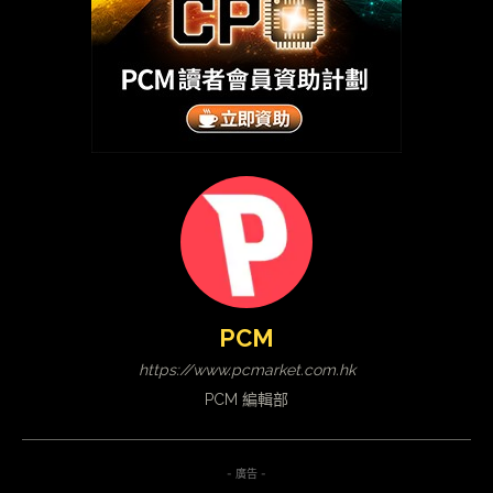
PCM
https://www.pcmarket.com.hk
PCM 編輯部
- 廣告 -