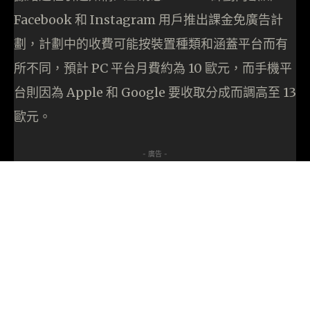
Facebook 和 Instagram 用戶推出課金免廣告計
劃，計劃中的收費可能按裝置種類和涵蓋平台而有
所不同，預計 PC 平台月費約為 10 歐元，而手機平
台則因為 Apple 和 Google 要收取分成而調高至 13
歐元。
- 廣告 -