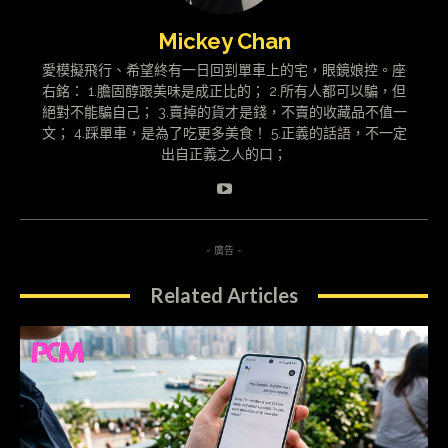
Mickey Chan
愛模擬飛行、希望終有一日回到單車上的宅，眼鏡娘控。座
右銘： 1.膽固醇跟美味是成正比的； 2.所有人都可以騙，但
絕對不能騙自己； 3.賣掉的貨才是錢，不賣的收藏品不值一
文； 4.踩單車，是為了吃更多美食！ 5.正義的話語，不一定
出自正義之人的口；
- 廣告 -
Related Articles