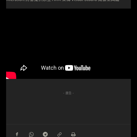
- 廣告 -