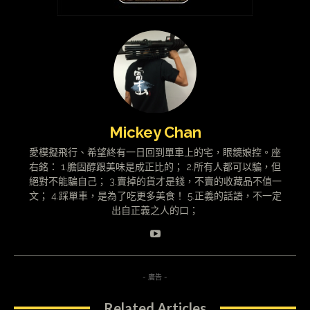
Mickey Chan
愛模擬飛行、希望終有一日回到單車上的宅，眼鏡娘控。座
右銘： 1.膽固醇跟美味是成正比的； 2.所有人都可以騙，但
絕對不能騙自己； 3.賣掉的貨才是錢，不賣的收藏品不值一
文； 4.踩單車，是為了吃更多美食！ 5.正義的話語，不一定
出自正義之人的口；
- 廣告 -
Related Articles