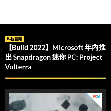
科技新聞
【Build 2022】Microsoft 年內推
出 Snapdragon 迷你 PC: Project
Volterra