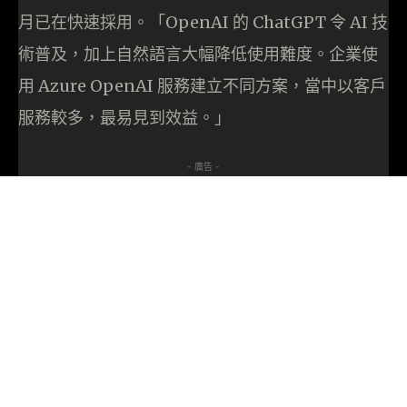
月已在快速採用。「OpenAI 的 ChatGPT 令 AI 技
術普及，加上自然語言大幅降低使用難度。企業使
用 Azure OpenAI 服務建立不同方案，當中以客戶
服務較多，最易見到效益。」
- 廣告 -