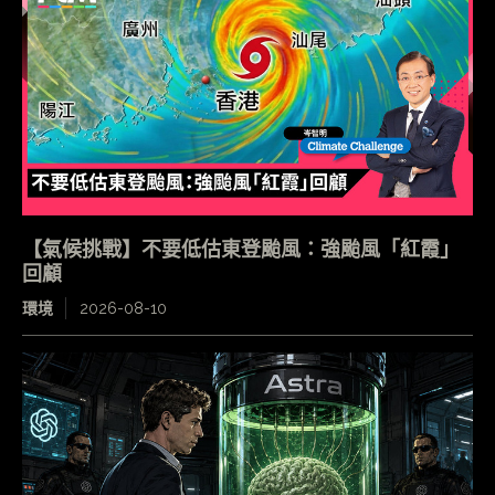
【氣候挑戰】不要低估東登颱風：強颱風「紅霞」
回顧
環境
2026-08-10