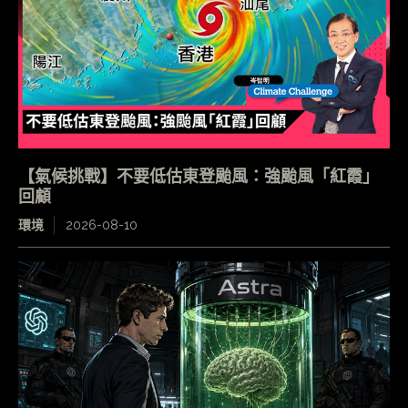
【氣候挑戰】不要低估東登颱風：強颱風「紅霞」
回顧
環境
2026-08-10