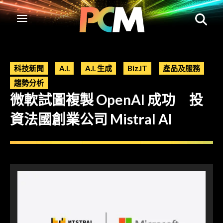
科技新聞
A.I.
A.I. 生成
Biz.IT
產品及服務
趨勢分析
微軟試圖複製 OpenAI 成功 投
資法國創業公司 Mistral AI