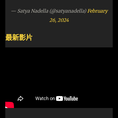
— Satya Nadella (@satyanadella)
February
26, 2024
最新影片