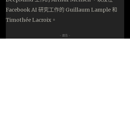
Facebook AI 研究工作的 Guillaum Lample 和
Timothée Lacroix。
- 廣告 -