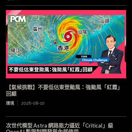
【氣候挑戰】不要低估東登颱風：強颱風「紅霞」
回顧
環境
2026-08-10
次世代模型 Astra 網路能力逼近「Critical」級
OpenAI 暫限制開發與內部使用