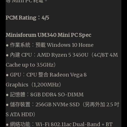
等 Mini PC 耗電。
PCM Rating：4/5
Minisforum UM340 Mini PC Spec
● 作業系統︰預載 Windows 10 Home
● 內建 CPU︰AMD Ryzen 5 3450U（4C/8T 4M
Cache up to 3.5GHz）
● GPU︰CPU 整合 Radeon Vega 8
Graphics（1,200MHz）
● 記憶體︰8GB DDR4 SO-DIMM
● 儲存裝置︰256GB NVMe SSD（另再外加 2.5 吋
S ATA HDD）
● 網絡功能︰Wi-Fi 802.11ac Dual-Band + BT