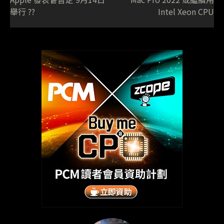
舉行 ??
Intel Xeon CPU