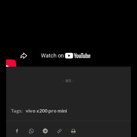
- 廣告 -
Tags:
vivo x200 pro mini