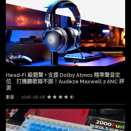
Head-Fi 級靚聲 + 支援 Dolby Atmos 精準聲音定
位 打機聽歌兩不誤！Audeze Maxwell 2 ANC 評
測
影音
2026-08-08