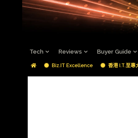
Tech
Reviews
Buyer Guide
Biz.IT Excellence
香港 I.T.至