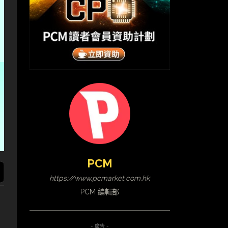
PCM
https://www.pcmarket.com.hk
PCM 編輯部
- 廣告 -