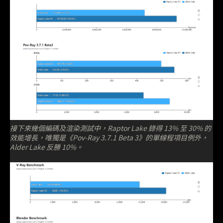
接下來幾個編碼及渲染測試中，Raptor Lake 錄得 13% 至 30% 的
效能增長，唯獨是《Pov-Ray 3.7.1 Beta 3》的單線程項目例外，
Alder Lake 反勝 10%。