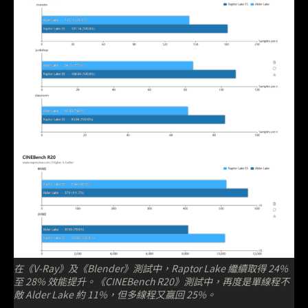
在《V-Ray》及《Blender》測試中，Raptor Lake 繼續取得 24%
至 28% 效能提升。《CINEBench R20》測試中，再度是單線程不
敵 Alder Lake 約 11%，但多線程又贏回 25%。