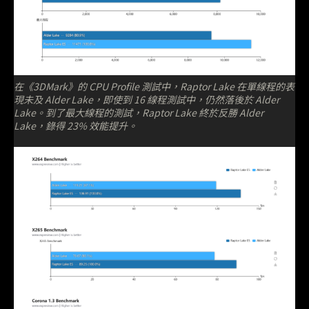
在《3DMark》的 CPU Profile 測試中，Raptor Lake 在單線程的表
現未及 Alder Lake，即使到 16 線程測試中，仍然落後於 Alder
Lake。到了最大線程的測試，Raptor Lake 終於反勝 Alder
Lake，錄得 23% 效能提升。