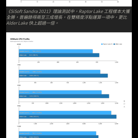
《SiSoft Sandra 2021》理論測試中，Raptor Lake 工程樣本大獲
全勝，普遍錄得兩至三成增長，在雙精度浮點運算一項中，更比
Alder Lake 快上超過一倍。