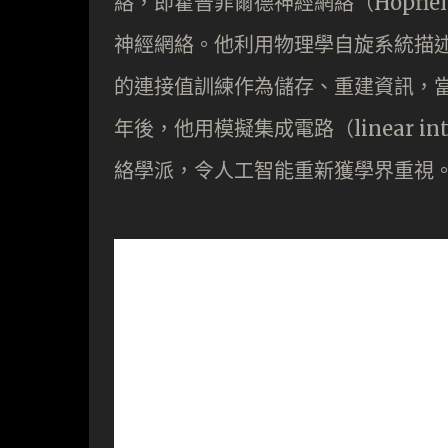
絡，即霍普菲爾德神經網絡（Hopfield
神經網絡。他利用物理學自旋系統描
的連接值訓練作為儲存、重建資訊，
年後，他用模擬集成電路（linear int
絡學派，令人工智能重新獲學界重視