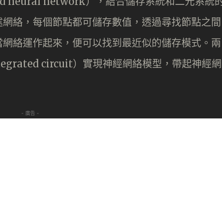
 neural network），結合儲存系統和二元系統
述網絡，每個節點都可儲存數值，透過尋找節點之間
當網絡運作起來，便可以找到最近似的儲存模式。兩
egrated circuit）實現神經網絡模型，帶起神經網
。
- 廣告 -