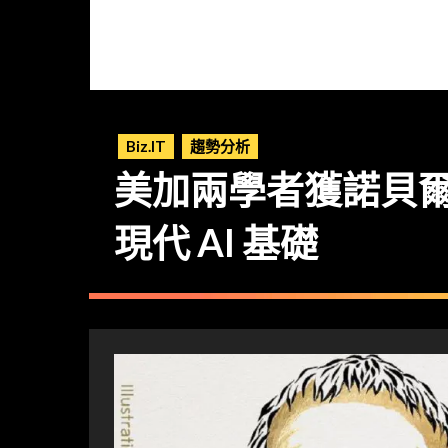
Biz.IT
趨勢分析
美加兩學者獲諾貝爾
現代 AI 基礎