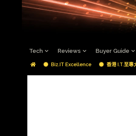
Tech
Reviews
Buyer Guide
Biz.IT Excellence
香港 I.T.至