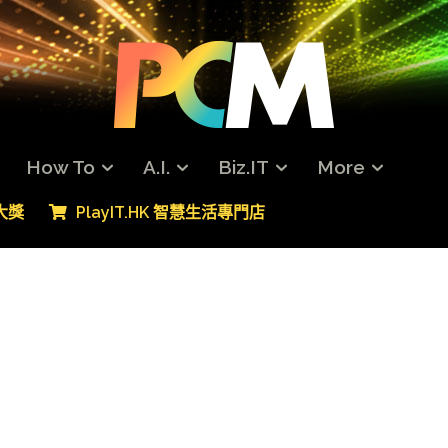
How To
A.I.
Biz.IT
More
專大獎
PlayIT.HK 智慧生活專門店