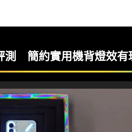
e (1) 評測 簡約實用機背燈效