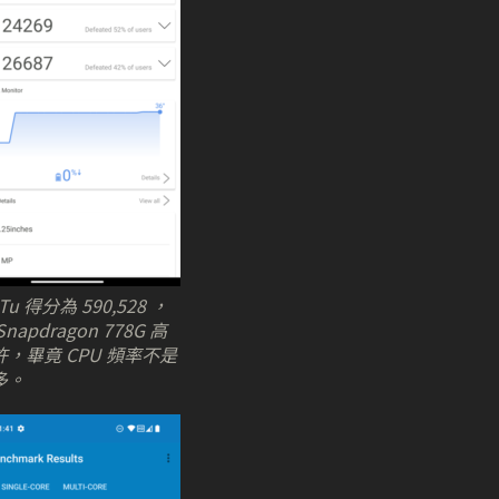
Tu 得分為 590,528 ，
napdragon 778G 高
，畢竟 CPU 頻率不是
多。