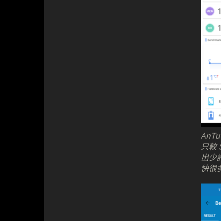
AnTu
只較 S
出少許
快很