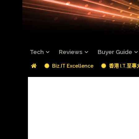
Tech
Reviews
Buyer Guide
Biz.IT Excellence
香港 I.T.至