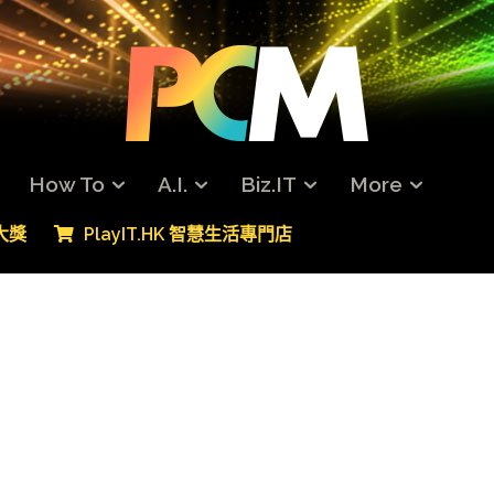
How To
A.I.
Biz.IT
More
專大獎
PlayIT.HK 智慧生活專門店