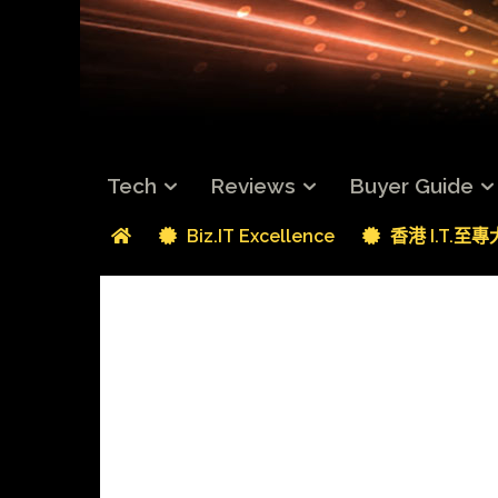
Tech
Reviews
Buyer Guide
Biz.IT Excellence
香港 I.T.至