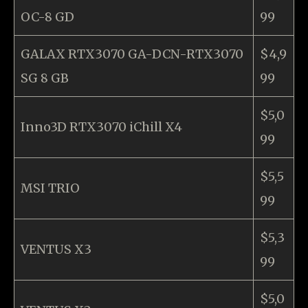
OC-8 GD
99
GALAX RTX3070 GA-DCN-RTX3070
$4,9
SG 8 GB
99
$5,0
Inno3D RTX3070 iChill X4
99
$5,5
MSI TRIO
99
$5,3
VENTUS X3
99
$5,0