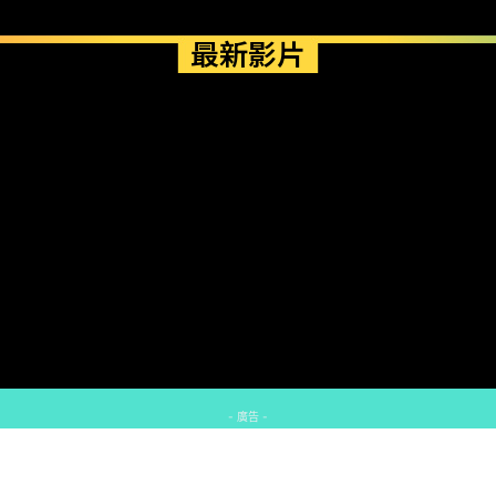
最新影片
- 廣告 -