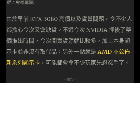
供：飛馬電腦）
由於早前 RTX 3080 高價以及貨量問題，令不少人
都擔心今次又會缺貨。不過今次 NVIDIA 押後了整
個推出時間，今次開賣貨源就比較多，加上本身顯
示卡並非沒有取代品；另外一點就是
AMD 亦公佈
新系列顯示卡
，可能都會令不少玩家先忍忍手了。
- 廣告 -