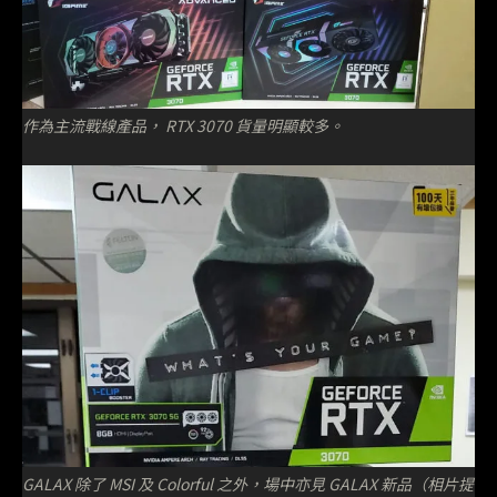
作為主流戰線產品， RTX 3070 貨量明顯較多。
GALAX 除了 MSI 及 Colorful 之外，場中亦見 GALAX 新品（相片提