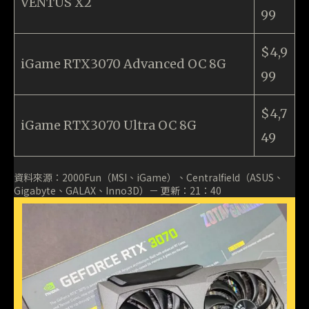
VENTUS X2
99
$4,9
iGame RTX3070 Advanced OC 8G
99
$4,7
iGame RTX3070 Ultra OC 8G
49
資料來源：2000Fun（MSI、iGame）、Centralfield（ASUS、
Gigabyte、GALAX、Inno3D）－ 更新：21：40