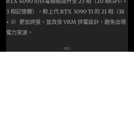
RTX 4090 的供電模組提升至 23 相（20 相GPU +
3 相記憶體），較上代 RTX 3090 Ti 的 21 相（18
+ 3）更加誇張，並改良 VRM 供電設計，避免出現
電力突波。
- 廣告 -