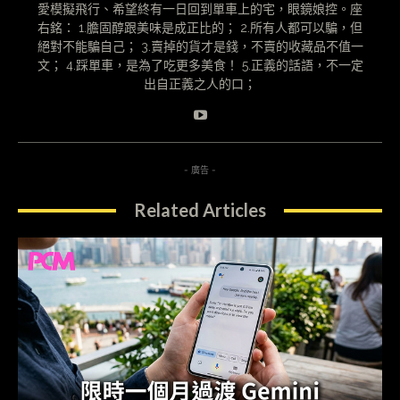
愛模擬飛行、希望終有一日回到單車上的宅，眼鏡娘控。座
右銘： 1.膽固醇跟美味是成正比的； 2.所有人都可以騙，但
絕對不能騙自己； 3.賣掉的貨才是錢，不賣的收藏品不值一
文； 4.踩單車，是為了吃更多美食！ 5.正義的話語，不一定
出自正義之人的口；
- 廣告 -
Related Articles