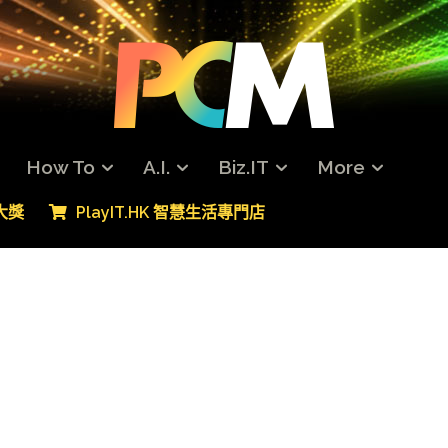
How To
A.I.
Biz.IT
More
專大獎
PlayIT.HK 智慧生活專門店