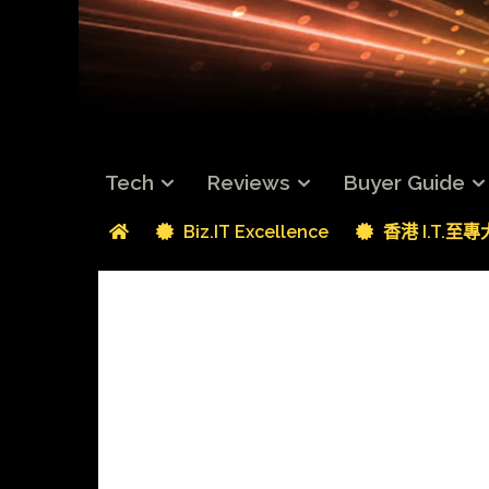
Tech
Reviews
Buyer Guide
Biz.IT Excellence
香港 I.T.至