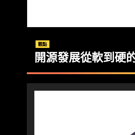
觀點
開源發展從軟到硬