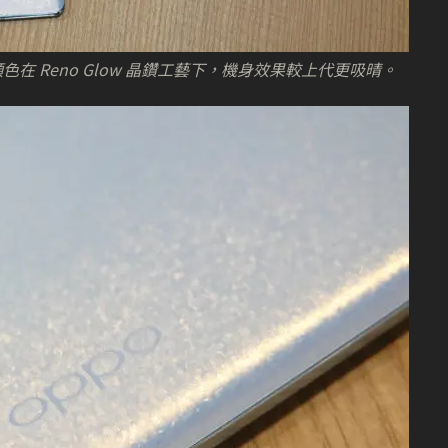
種顏色在 Reno Glow 晶鑽工藝下，機身效果較上代更吸晴。