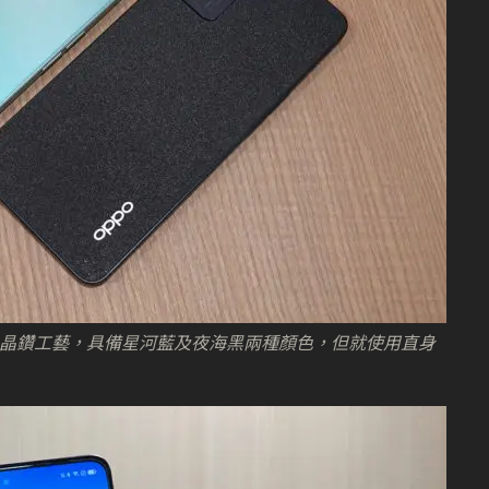
 Glow 晶鑽工藝，具備星河藍及夜海黑兩種顏色，但就使用直身