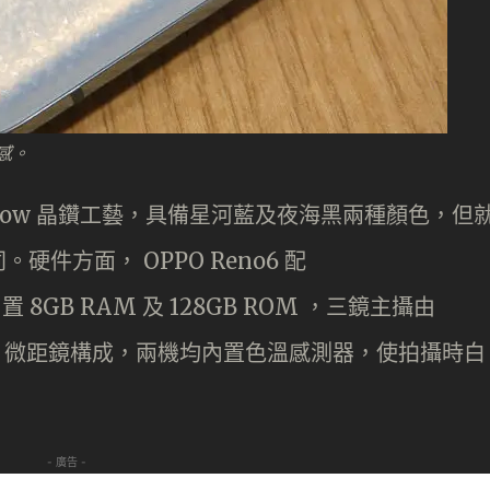
質感。
no Glow 晶鑽工藝，具備星河藍及夜海黑兩種顏色，但
件方面， OPPO Reno6 配
內置 8GB RAM 及 128GB ROM ，三鏡主攝由
2MP 微距鏡構成，兩機均內置色溫感測器，使拍攝時白
- 廣告 -