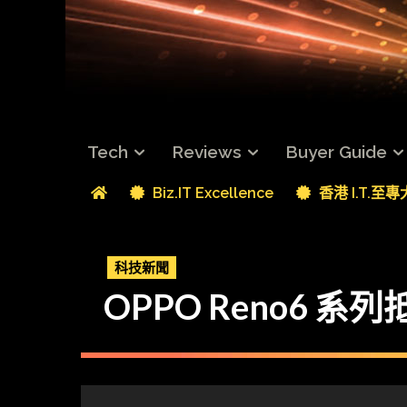
Tech
Reviews
Buyer Guide
Biz.IT Excellence
香港 I.T.至
科技新聞
OPPO Reno6 