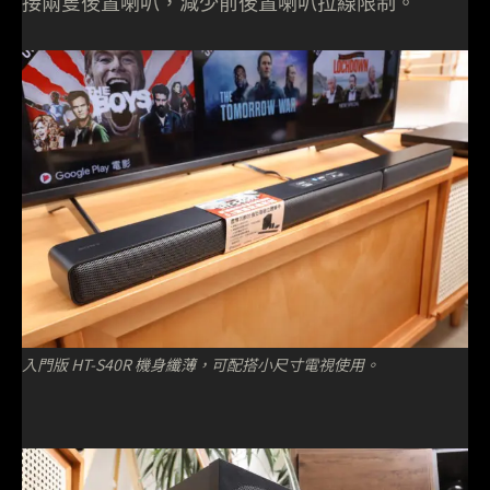
接兩隻後置喇叭，減少前後置喇叭拉線限制。
入門版 HT-S40R 機身纖薄，可配搭小尺寸電視使用。