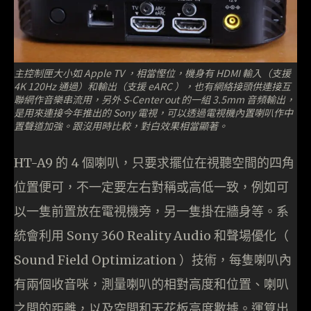
主控制匣大小如 Apple TV ，相當慳位，機身有 HDMI 輸入（支援
4K 120Hz 通過）和輸出（支援 eARC ），也有網絡接頭供連接互
聯網作音樂串流用，另外 S-Center out 的一組 3.5mm 音頻輸出，
是用來連接今年推出的 Sony 電視，可以透過電視機內置喇叭作中
置聲道加強。跟沒用時比較，對白效果相當顯著。
HT-A9 的 4 個喇叭，只要求擺位在視聽空間的四角
位置便可，不一定要左右對稱或高低一致，例如可
以一隻前置放在電視機旁，另一隻掛在牆身等。系
統會利用 Sony 360 Reality Audio 和聲場優化（
Sound Field Optimization ）技術，每隻喇叭內
有兩個收音咪，測量喇叭的相對高度和位置、喇叭
之間的距離，以及空間和天花板高度數據。運算出