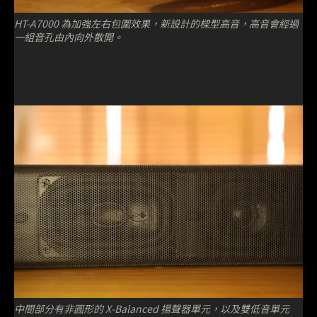
HT-A7000 為加強左右包圍效果，新設計的樑型高音，高音會經過
一組音孔由內向外散開。
中間部分有非圓形的 X-Balanced 揚聲器單元，以及雙低音單元