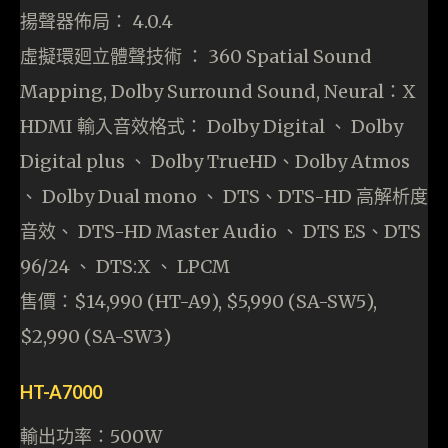
揚聲器佈局： 4.0.4
虛擬環廻立體聲技術 ： 360 Spatial Sound
Mapping, Dolby Surround Sound, Neural：X
HDMI 輸入音效格式： Dolby Digital 、 Dolby
Digital plus 、 Dolby TrueHD、Dolby Atmos
、 Dolby Dual mono 、 DTS、DTS-HD 高解析度
音效、 DTS-HD Master Audio 、 DTS ES、DTS
96/24 、 DTS:X 、 LPCM
售價：$14,990 (HT-A9), $5,990 (SA-SW5),
$2,990 (SA-SW3)
HT-A7000
輸出功率：500W