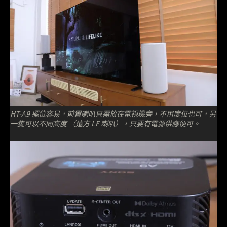
HT-A9 擺位容易，前置喇叭只需放在電視機旁，不用度位也可，另
一隻可以不同高度 （遠方 LF 喇叭），只要有電源供應便可。