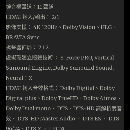
擴音機聲道：11 聲道
HDMI 輸入/輸出： 2/1
影像支援： 4K 120Hz、Dolby Vision、HLG、
BRAVIA Sync
揚聲器佈局： 7.1.2
虛擬環廻立體聲技術 ： S-Force PRO, Vertical
Surround Engine, Dolby Surround Sound,
Neural：X
HDMI 輸入音效格式： Dolby Digital、Dolby
Digital plus、Dolby TrueHD、Dolby Atmos、
Dolby Dual mono、 DTS、DTS-HD 高解析度音
效、 DTS-HD Master Audio 、 DTS ES 、 DTS
96/24、DTS:X 、 LPCM