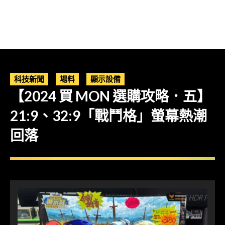
科技新聞
場料
顯示設備
【2024 買 MON 選購攻略．五】
21:9、32:9「戰鬥格」螢幕熱潮
回落