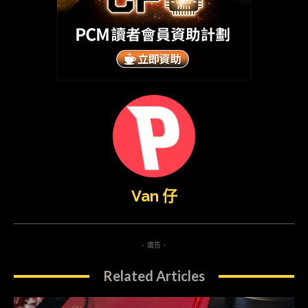
Van 仔
- 廣告 -
Related Articles