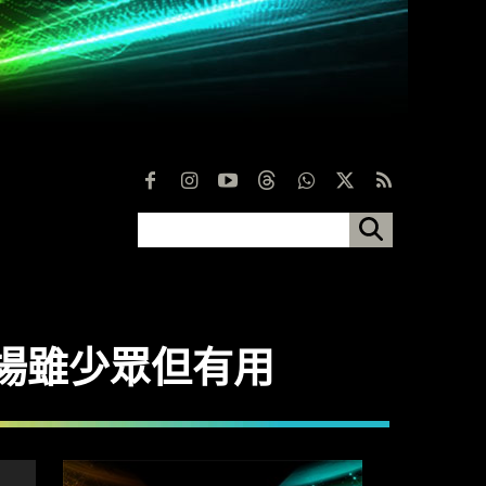
 市場雖少眾但有用