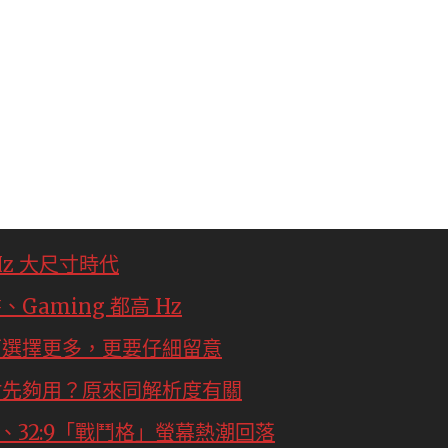
Hz 大尺寸時代
Gaming 都高 Hz
介面選擇更多，更要仔細留意
幾吋先夠用？原來同解析度有關
:9、32:9「戰鬥格」螢幕熱潮回落