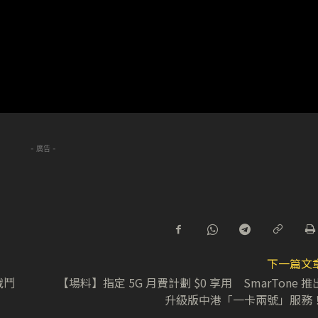
- 廣告 -
下一篇文
戰鬥
【場料】指定 5G 月費計劃 $0 享用 SmarTone 推
升級版中港「一卡兩號」服務