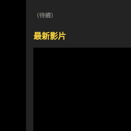
（待續）
最新影片