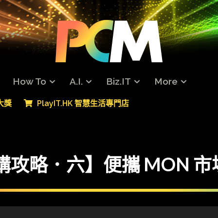
How To
A.I.
Biz.IT
More
專大獎
PlayIT.HK 智慧生活專門店
N 選購攻略．六】便攜 MON