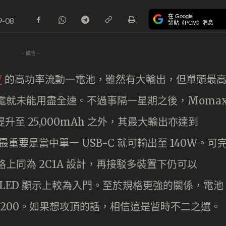
在 Google
9-08
緊貼《PCM》消息
- 廣告 -
W
的高功率流動一電池，雖然有大輸出，但單頭最
k 充電就未能用盡全速。不過事隔一星期之後，Moma
量提升至 25,000mAh 之外，其最大輸出亦達到
重要是當中單一 USB-C 就可輸出至 140W。可
規格上同為 2C1A 設計，再接駁多裝置下仍可以
一是 LED 顯示上較為入門。至於規格更強的關係，電池
 $200。如果想攻頂的話，相信這是暫時不二之選。