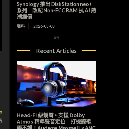
Synology 推出 DiskStation neo+
系列 改配 Non-ECC RAM 抗 AI 熱
潮癲價
場料
2026-08-08
- 廣告 -
Recent Articles
章
Head-Fi 級靚聲 + 支援 Dolby
售
Atmos 精準聲音定位 打機聽歌
兩不誤！Audeze Maxwell 2 ANC