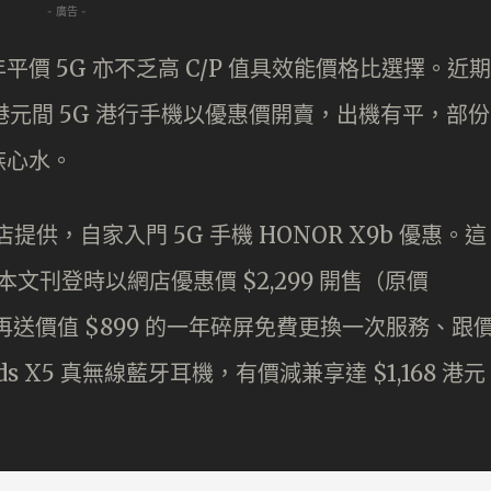
- 廣告 -
價 5G 亦不乏高 C/P 值具效能價格比選擇。近期
千港元間 5G 港行手機以優惠價開賣，出機有平，部份
族心水。
提供，自家入門 5G 手機 HONOR X9b 優惠。這
本文刊登時以網店優惠價 $2,299 開售（原價
同時再送價值 $899 的一年碎屏免費更換一次服務、跟
rbuds X5 真無線藍牙耳機，有價減兼享達 $1,168 港元