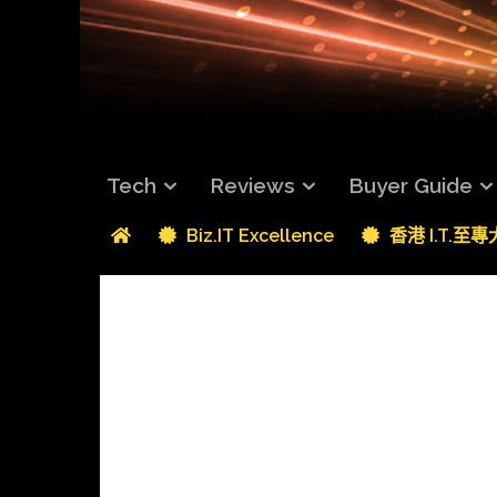
Tech
Reviews
Buyer Guide
Biz.IT Excellence
香港 I.T.至