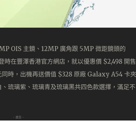
 OIS 主鏡、12MP 廣角跟 5MP 微距鏡頭的
本文刊登時在豐澤香港官方網店，就以優惠價 $2,498 開售
港元同時，出機再送價值 $328 原廠 Galaxy A54 卡
白、琉璃紫、琉璃青及琉璃黑共四色款選擇，滿足不
- 廣告 -