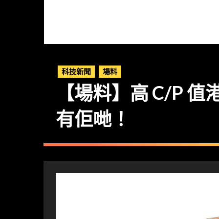
科技新聞
場料
【場料】高 C/P 值
有佢哋！