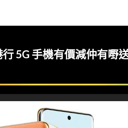
港行 5G 手機有價減仲有嘢送