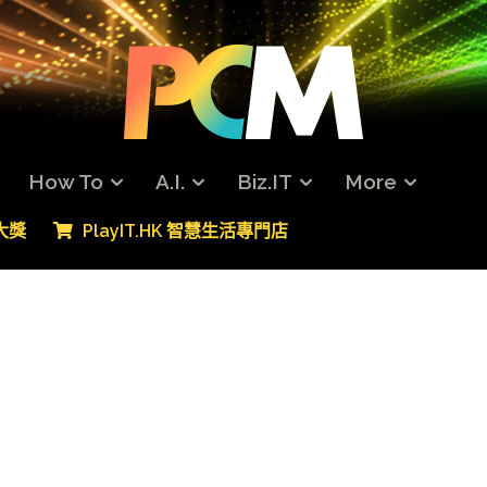
How To
A.I.
Biz.IT
More
專大獎
PlayIT.HK 智慧生活專門店