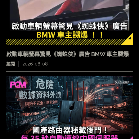
啟動車輛螢幕驚見《蜘蛛俠》廣告 BMW 車主嬲爆
趣聞
2026-08-08