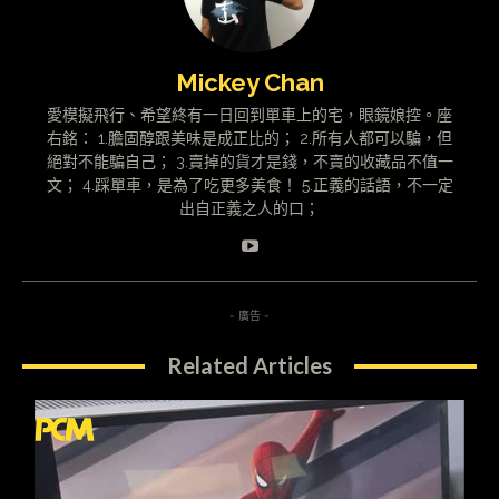
Mickey Chan
愛模擬飛行、希望終有一日回到單車上的宅，眼鏡娘控。座
右銘： 1.膽固醇跟美味是成正比的； 2.所有人都可以騙，但
絕對不能騙自己； 3.賣掉的貨才是錢，不賣的收藏品不值一
文； 4.踩單車，是為了吃更多美食！ 5.正義的話語，不一定
出自正義之人的口；
- 廣告 -
Related Articles