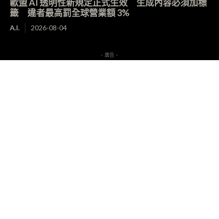
歐盟 AI 透明性新規定正式生效 生成內容必須加標
籤 違者最高罰全球營業額 3%
A.I.
2026-08-04
- 廣告 -