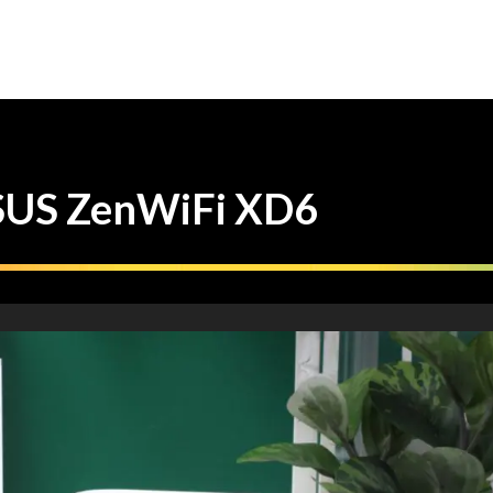
S ZenWiFi XD6