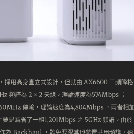
之接近，採用高身直立式設計，但就由 AX6600 三頻降格
GHz 頻譜為 2 × 2 天線，理論速度為574Mbps ；
 160MHz 傳輸，理論速度為4,804Mbps ，兩者相
主要是減省了一組1,201Mbps 之 5GHz 頻譜。由於
作為 Backhaul ，難免要跟其他裝置共用頻譜，速