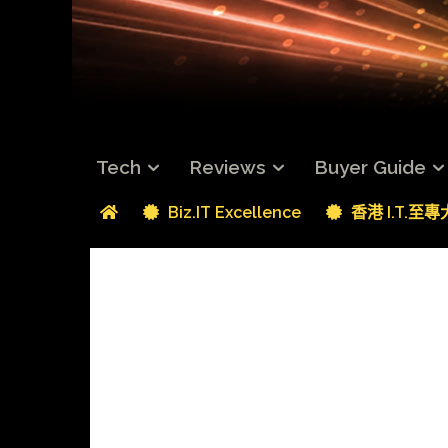
Tech
Reviews
Buyer Guide
Biz.IT Excellence
香港 I.T.至