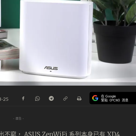
在 Google
8-25
緊貼《PCM》消息
- 廣告 -
出不窮， ASUS ZenWiFi 系列本身已有 XD4