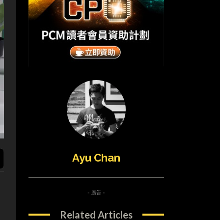
Ayu Chan
- 廣告 -
Related Articles