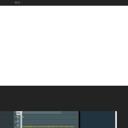
- 廣告 -