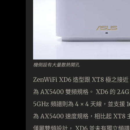
機側設有大量散熱開孔
ZenWiFi XD6 造型跟 XT8 極
為 AX5400 雙頻規格。 XD6 的 2.4
5GHz 頻譜則為 4 × 4 天線，並支援
為 AX5400 速度規格，相比起 XT8 
僅屬雙頻設計， XD6 並未有獨立頻譜