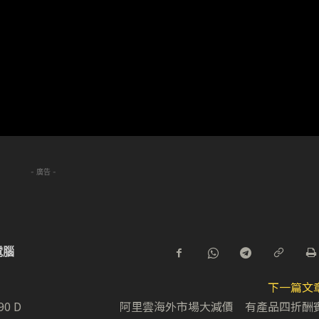
- 廣告 -
電腦
下一篇文
0 D
阿里雲海外市場大減價 有產品四折酬