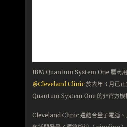
IBM Quantum System One
系Cleveland Clinic
於去年 3 月已
Quantum System One 的非官方
Cleveland Clinic 還結合量