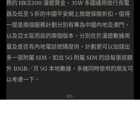
務的 HK$200 漫遊賞金、35W 多國通用旅行充電
器及低至 5 折的中國平安網上旅遊保險折扣。值得
一提是兩個服務計劃分別有專為中國內地及澳門，
以及亞太區而設的兩個版本，分別在於漫遊數據用
量及是否有內地電話號碼提供。計劃更可以加錢出
多一張附屬 SIM，如出 5G 附屬 SIM 的話每張送額
外 10GB／月 5G 本地數據，多機同時使用的朋友可
以考慮一下。
- 廣告 -