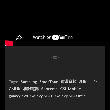
- 廣告 -
Tags:
Samsung
SmarTone
香港寬頻
3HK
上台
CMHK
和記電訊
Supreme
CSL Mobile
galaxy s24
Galaxy S24+
Galaxy S24 Ultra