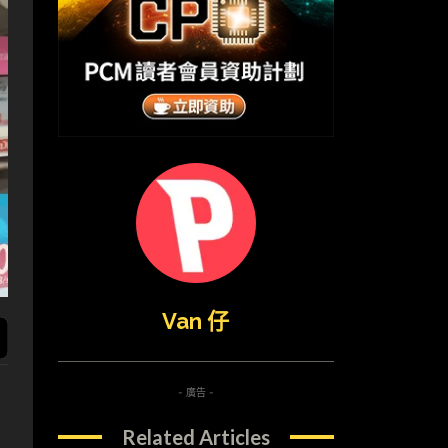
Van 仔
- 廣告 -
Related Articles