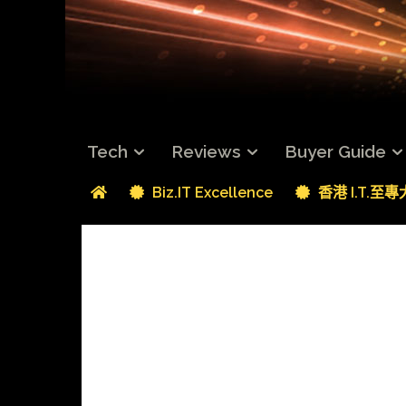
Tech
Reviews
Buyer Guide
Biz.IT Excellence
香港 I.T.至