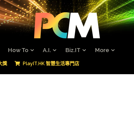
How To
A.I.
Biz.IT
More
專大獎
PlayIT.HK 智慧生活專門店