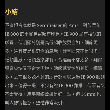
小結
筆者坦言本就是 Sennheiser 的 Fans，對於早年
IE 800 的平實豐富頗有印象。IE 900 是有相似的
感覺，但明顯分別是高低頻收放更自如，細節更
多。這其實是很奇怪的感覺，論空間感不是很多，
低頻量感、低頻渲染都有，合理而不會太多，難得
聲音爽快又不會太尖銳，動態感覺恰如其份，細節
多，之前很多聽不到的弱音都可以透過 IE 900 聽到
出來。值得一提﹐不少有說 IE 900 難推，但筆者又
不太覺得，用平衡線效果是好一點，但 3.5mm 也
叫人聽得愜意，整體非常吸引。