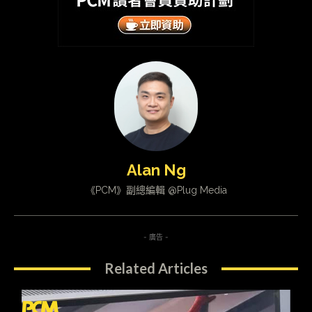
Alan Ng
《PCM》副總編輯 @Plug Media
- 廣告 -
Related Articles