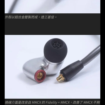
外殼以鋁合金壓製而成，造工甚佳。
換線介面是改良自 MMCX 的 Fidelity + MMCX，改善了 MMCX 不夠