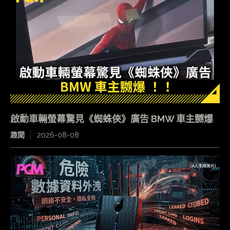
啟動車輛螢幕驚見《蜘蛛俠》廣告 BMW 車主嬲爆
趣聞
2026-08-08