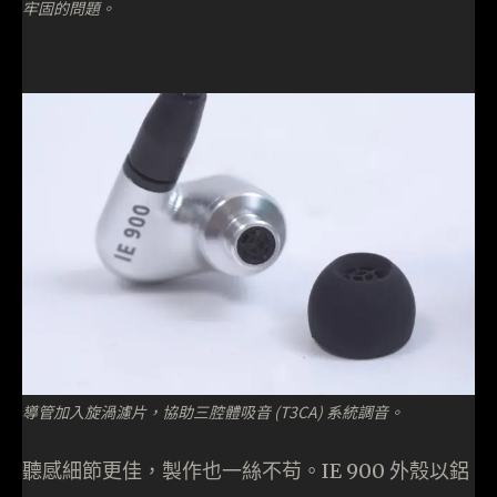
牢固的問題。
導管加入旋渦濾片，協助三腔體吸音 (T3CA) 系統調音。
聽感細節更佳，製作也一絲不苟。IE 900 外殼以鋁