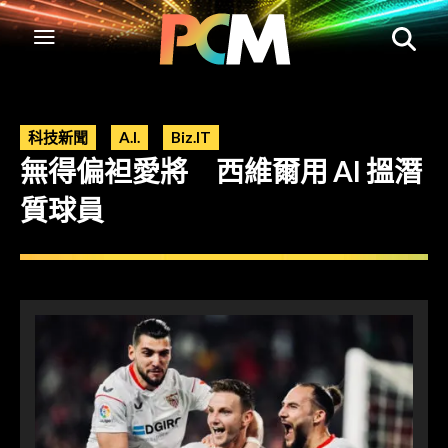
科技新聞
A.I.
Biz.IT
無得偏袒愛將 西維爾用 AI 搵潛
質球員