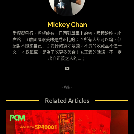
Mickey Chan
愛模擬飛行、希望終有一日回到單車上的宅，眼鏡娘控。座
右銘： 1.膽固醇跟美味是成正比的； 2.所有人都可以騙，但
絕對不能騙自己； 3.賣掉的貨才是錢，不賣的收藏品不值一
文； 4.踩單車，是為了吃更多美食！ 5.正義的話語，不一定
出自正義之人的口；
- 廣告 -
Related Articles