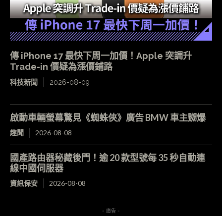
傳 iPhone 17 最快下周一加價！Apple 突調升
Trade-in 價疑為漲價鋪路
科技新聞
2026-08-09
啟動車輛螢幕驚見《蜘蛛俠》廣告 BMW 車主嬲爆
趣聞
2026-08-08
國產路由器秘藏後門！逾 20 款型號每 35 秒自動連
線中國伺服器
資訊保安
2026-08-08
- 廣告 -