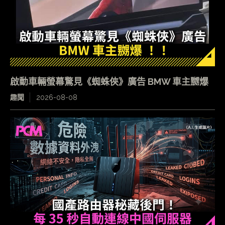
啟動車輛螢幕驚見《蜘蛛俠》廣告 BMW 車主嬲爆
趣聞
2026-08-08