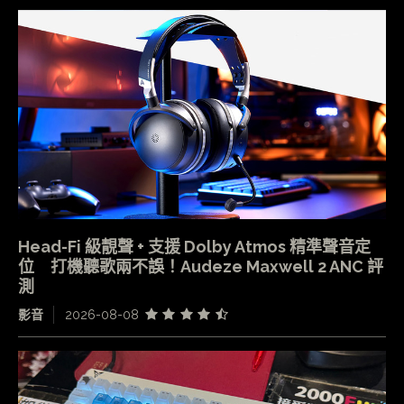
Head-Fi 級靚聲 + 支援 Dolby Atmos 精準聲音定
位 打機聽歌兩不誤！Audeze Maxwell 2 ANC 評
測
影音
2026-08-08