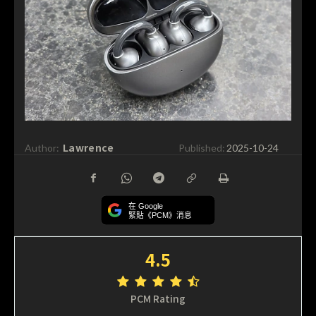
Lawrence
Author:
Published:
2025-10-24
在 Google
緊貼《PCM》消息
4.5
PCM Rating