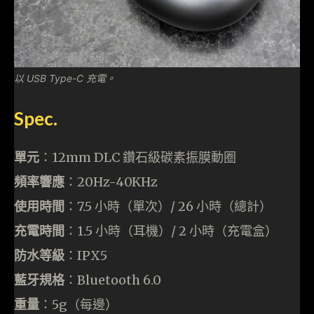
以 USB Type-C 充電。
Spec.
單元
：12mm DLC 鑽石級碳素振膜動圈
頻率響應
：20Hz-40KHz
使用時間
：7.5 小時（單次）/ 26 小時（總計）
充電時間
：1.5 小時（耳機）/ 2 小時（充電盒）
防水等級
：IPX5
藍牙規格
：Bluetooth 6.0
重量
：5g（每邊）