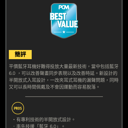
簡評
平價藍牙耳機好難得投放大量最新技術，當中包括藍牙
6.0 ，可以改善聲畫同步表現以及改善時延。新設計的
半開放式入耳設計，一改夾耳式耳機的漏聲問題，同時
又可以長時間佩戴及不會因運動而容易脫落。
・有專利技術的半開放式設計。
．率先技援「藍牙 6.0」。